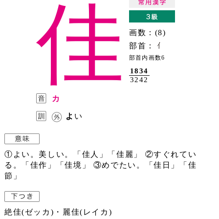
佳
画数：(8)
部首：
部首内画数6
1834
3242
カ
よ
い
①よい。美しい。「佳人」「佳麗」 ②すぐれてい
る。「佳作」「佳境」 ③めでたい。「佳日」「佳
節」
絶佳(ゼッカ)・麗佳(レイカ)