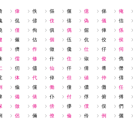
倚
偉
佚
傴
偃
億
俤
俺
傀
侃
偐
伎
僖
偽
儀
佶
僥
僅
佝
俱
偶
倔
俥
係
健
儼
估
個
伍
伉
佼
侯
催
儕
作
做
儳
仕
仔
伺
侏
儒
修
什
住
俶
俊
儁
仁
仞
儘
仙
仟
倩
僭
侘
体
代
倬
但
値
仲
儔
倒
偸
儻
働
僮
儂
儺
任
俾
備
俵
仆
付
俘
俯
傅
保
倣
俸
傍
儚
僕
俣
們
俐
侶
倆
僚
倫
伶
例
儷