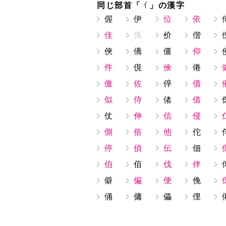
同じ部首「
」の漢字
偓
伊
位
依
佳
俄
价
偕
俠
僑
僵
仰
件
俔
倹
倦
傲
佐
倅
債
似
侍
偖
借
仗
伸
信
侵
側
俗
他
佗
停
偵
伝
佃
伯
佰
伐
伴
僻
偏
便
俛
俑
傭
儡
俚