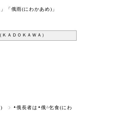
」「俄雨(にわかあめ)」
（ＫＡＤＯＫＡＷＡ）
▲
▲
△
)
俄長者は
俄
乞食(にわ