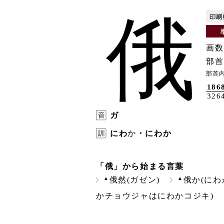
俄
画数
部首
部首
186
326
ガ
にわ
か
・にわか
「俄」から始まる言葉
▲
▲
俄然(ガゼン)
俄か(にわ
かチョウジャはにわかコジキ)