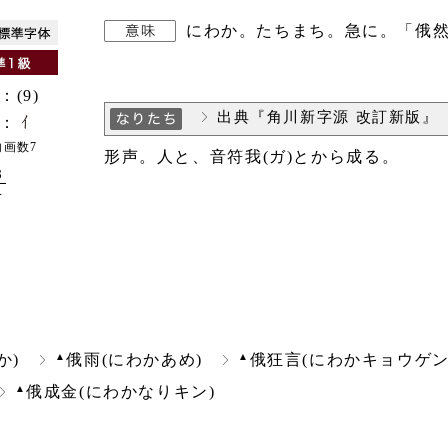
にわか。たちまち。急に。「俄然
：(9)
出典『角川新字源 改訂新版』
：
内画数7
形声。人と、音符我(ガ)とから成る。
8
4
▲
▲
か)
俄雨(にわかあめ)
俄狂言(にわかキョウゲン
▲
俄成金(にわかなりキン)