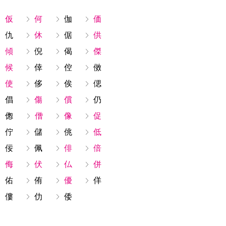
仮
何
伽
価
仇
休
倨
供
傾
倪
偈
傑
候
倖
倥
傚
使
侈
俟
偲
倡
傷
償
仍
偬
僧
像
促
佇
儲
佻
低
佞
佩
俳
倍
侮
伏
仏
併
佑
侑
優
佯
僂
仂
倭