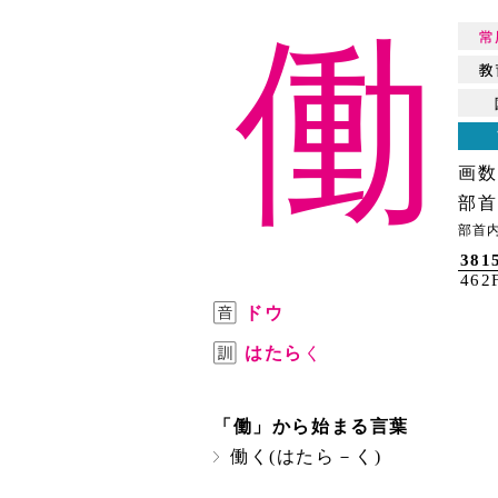
働
画数
部首
部首内
381
462
ドウ
はたら
く
「働」から始まる言葉
働く(はたら－く)