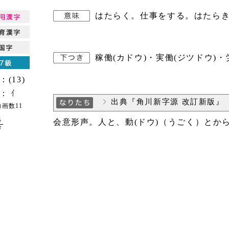
はたらく。仕事をする。はたら
稼働(カドウ)・実働(ジツドウ)・
：(13)
：
出典『角川新字源 改訂新版』
画数11
5
会意形声。人と、動(ドウ)（うごく）とか
F