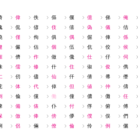
倚
偉
佚
傴
偃
億
俤
俺
傀
侃
偐
伎
僖
偽
儀
佶
僥
僅
佝
俱
偶
倔
俥
係
健
儼
估
個
伍
伉
佼
侯
催
儕
作
做
儳
仕
仔
伺
侏
儒
修
什
住
俶
俊
儁
仁
仞
儘
仙
仟
倩
僭
侘
体
代
倬
但
値
仲
儔
倒
偸
儻
働
僮
儂
儺
任
俾
備
俵
仆
付
俘
俯
傅
保
倣
俸
傍
儚
僕
俣
們
俐
侶
倆
僚
倫
伶
例
儷