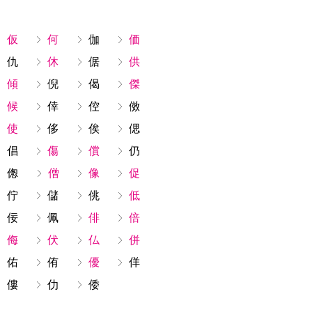
仮
何
伽
価
仇
休
倨
供
傾
倪
偈
傑
候
倖
倥
傚
使
侈
俟
偲
倡
傷
償
仍
偬
僧
像
促
佇
儲
佻
低
佞
佩
俳
倍
侮
伏
仏
併
佑
侑
優
佯
僂
仂
倭