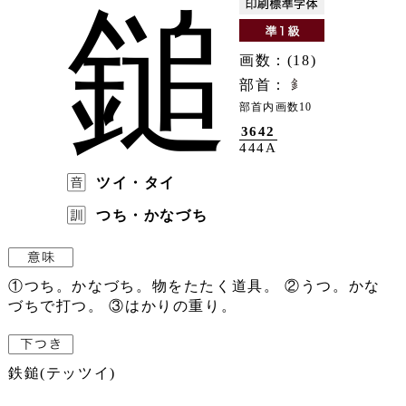
鎚
画数：(18)
部首：
部首内画数10
3642
444A
ツイ・タイ
つち・かなづち
①つち。かなづち。物をたたく道具。 ②うつ。かな
づちで打つ。 ③はかりの重り。
鉄鎚(テッツイ)