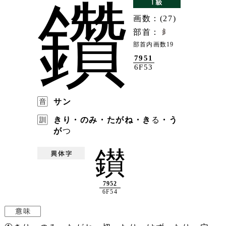
鑽
画数：(27)
部首：
部首内画数19
7951
6F53
サン
きり・のみ・たがね・き
る
・う
が
つ
鑚
7952
6F54