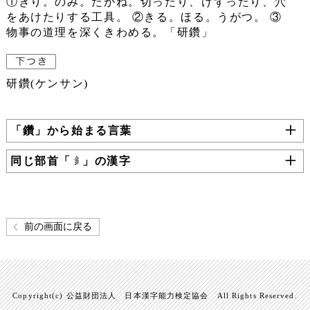
①きり。のみ。たがね。切ったり、けずったり、穴
をあけたりする工具。 ②きる。ほる。うがつ。 ③
物事の道理を深くきわめる。「研鑽」
研鑽(ケンサン)
「鑽」から始まる言葉
同じ部首「
」の漢字
前の画面に戻る
Copyright(c) 公益財団法人 日本漢字能力検定協会 All Rights Reserved.