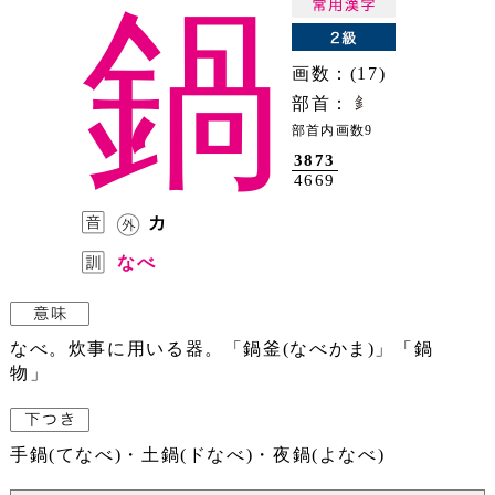
鍋
画数：(17)
部首：
部首内画数9
3873
4669
カ
なべ
なべ。炊事に用いる器。「鍋釜(なべかま)」「鍋
物」
手鍋(てなべ)・土鍋(ドなべ)・夜鍋(よなべ)