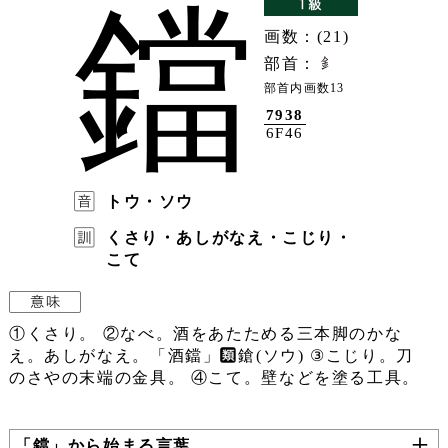
鐺
画数：(21)
部首：
部首内画数13
7938
6F46
トウ・ソウ
くさり・あしがなえ・こじり・
こて
①くさり。 ②なべ。酒をあたためる三本脚のかな
え。あしがなえ。「酒鐺」
鎗(ソウ) ③こじり。刀
のさやの末端の金具。 ④こて。壁などを塗る工具。
「鐺」から始まる言葉