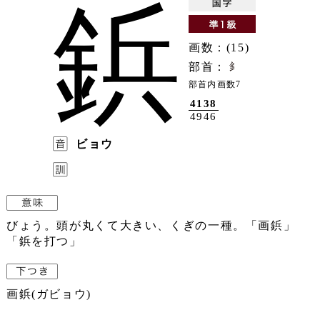
鋲
画数：(15)
部首：
部首内画数7
4138
4946
ビョウ
びょう。頭が丸くて大きい、くぎの一種。「画鋲」
「鋲を打つ」
画鋲(ガビョウ)