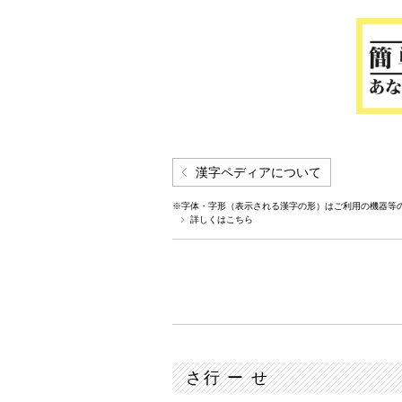
漢字ペディアについて
※字体・字形（表示される漢字の形）はご利用の機器等
詳しくはこちら
さ行 ー せ