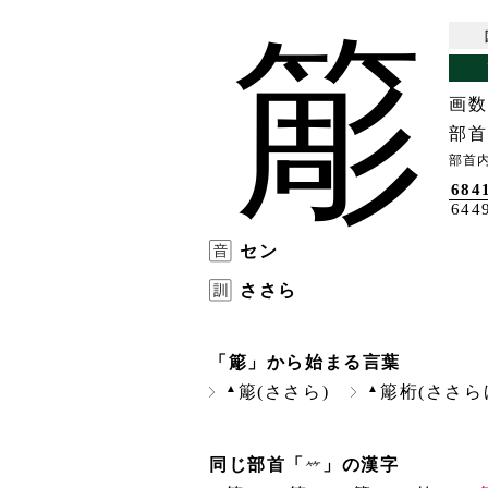
簓
画数
部首
部首内
684
644
セン
ささら
「簓」から始まる言葉
▲
▲
簓(ささら)
簓桁(ささら
同じ部首「
」の漢字