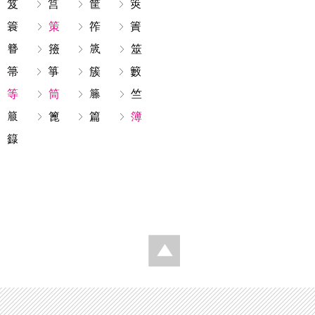
笈
筥
筐
筴
簑
策
筰
簀
籡
筮
箒
箏
簇
籔
等
筒
竺
篦
篇
簿
籙