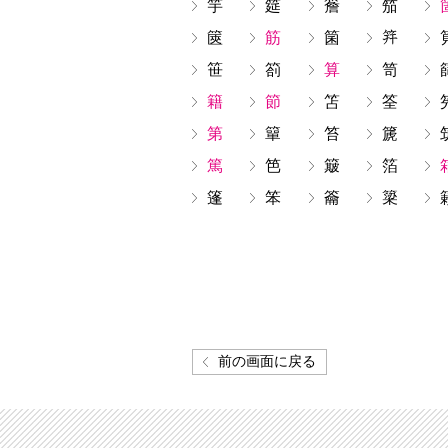
竽
筵
簷
笳
篋
筋
箘
笹
箚
算
笥
籍
節
笘
筌
第
簞
笞
篪
篤
笆
簸
箔
篷
笨
籥
簗
前の画面に戻る