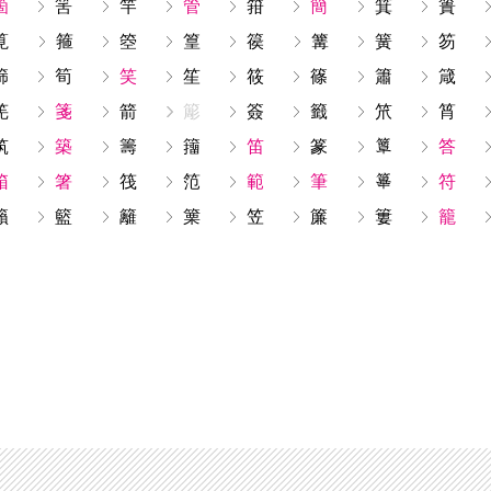
箇
筈
竿
管
箝
簡
箕
簣
筧
箍
箜
篁
篌
篝
簧
笏
篩
筍
笑
笙
筱
篠
簫
箴
筅
箋
箭
簓
簽
籤
笊
筲
筑
築
籌
籒
笛
篆
答
箱
箸
筏
笵
範
筆
符
籟
籃
籬
篥
笠
簾
簍
籠