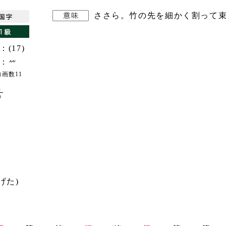
ささら。竹の先を細かく割って
：(17)
：
画数11
1
9
げた)