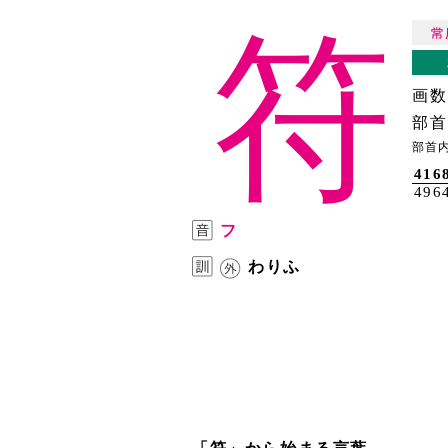
符
画数
部首
部首
416
496
フ
わりふ