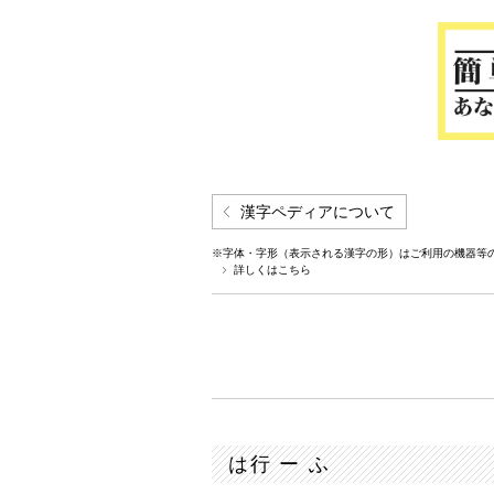
漢字ペディアについて
※字体・字形（表示される漢字の形）はご利用の機器等
詳しくはこちら
は行 ー ふ