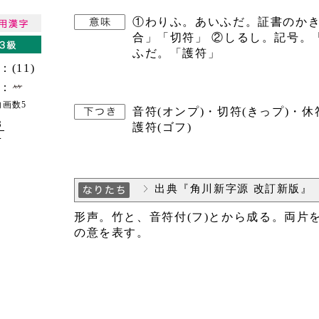
①わりふ。あいふだ。証書のか
合」「切符」 ②しるし。記号。
ふだ。「護符」
：(11)
：
内画数5
音符(オンプ)・切符(きっプ)・休
8
護符(ゴフ)
4
出典『角川新字源 改訂新版』
形声。竹と、音符付(フ)とから成る。両片
の意を表す。