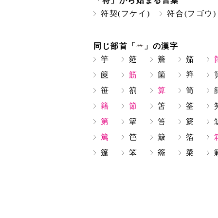
「符」から始まる言葉
符契(フケイ)
符合(フゴウ)
同じ部首「
」の漢字
竽
筵
簷
笳
篋
筋
箘
笹
箚
算
笥
籍
節
笘
筌
第
簞
笞
篪
篤
笆
簸
箔
篷
笨
籥
簗