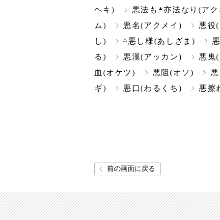
▲
ヘキ)
悪法も
亦法なり(アク
ム)
悪名(アクメイ)
悪役
△
し)
悪し様(あしざま)
悪
る)
悪漢(アッカン)
悪鬼
血(オケツ)
悪阻(オソ)
悪
ギ)
悪口(わるくち)
悪擦
前の画面に戻る