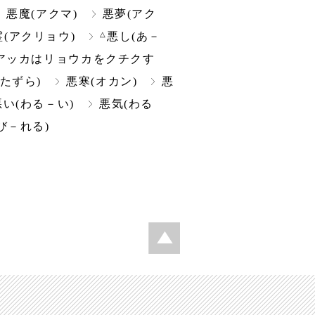
悪魔(アクマ)
悪夢(アク
△
霊(アクリョウ)
悪し(あ－
アッカはリョウカをクチクす
たずら)
悪寒(オカン)
悪
悪い(わる－い)
悪気(わる
び－れる)