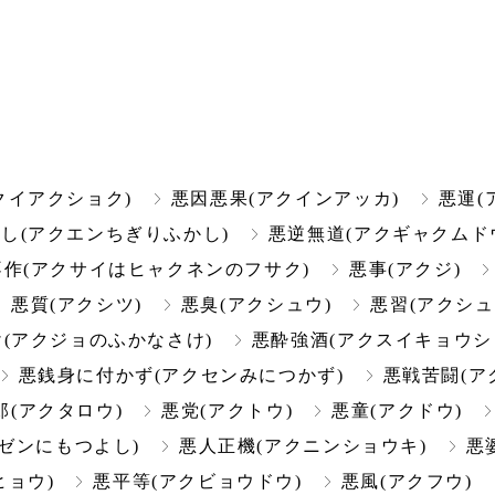
クイアクショク)
悪因悪果(アクインアッカ)
悪運(
し(アクエンちぎりふかし)
悪逆無道(アクギャクムド
作(アクサイはヒャクネンのフサク)
悪事(アクジ)
悪質(アクシツ)
悪臭(アクシュウ)
悪習(アクシュ
(アクジョのふかなさけ)
悪酔強酒(アクスイキョウシ
悪銭身に付かず(アクセンみにつかず)
悪戦苦闘(ア
郎(アクタロウ)
悪党(アクトウ)
悪童(アクドウ)
ゼンにもつよし)
悪人正機(アクニンショウキ)
悪
ヒョウ)
悪平等(アクビョウドウ)
悪風(アクフウ)