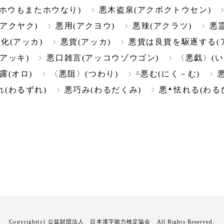
ホウもまたホウなり)
悪木盗泉(アクボクトウセン)
(アクヤク)
悪用(アクヨウ)
悪辣(アクラツ)
悪
化(アッカ)
悪貨(アッカ)
悪貨は良貨を駆逐する(
(アッキ)
悪口雑言(アッコウゾウゴン)
〈悪戯〉(い
△
露(オロ)
〈悪阻〉(つわり)
悪む(にく－む)
▲
れ(わるずれ)
悪巧み(わるだくみ)
悪
怯れる(わる
Copyright(c) 公益財団法人 日本漢字能力検定協会 All Rights Reserved.