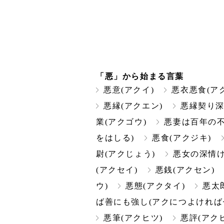
「悪」から始まる言葉
悪意(アクイ)
悪衣悪食(ア
悪縁(アクエン)
悪縁契り深
業(アクゴウ)
悪妻は百年の不
をはしる)
悪食(アクジキ)
尉(アクじょう)
悪女の深情け
(アクセイ)
悪銭(アクセン)
ウ)
悪態(アクタイ)
悪太
ば善にも強し(アクにつよければ
悪筆(アクヒツ)
悪評(アク