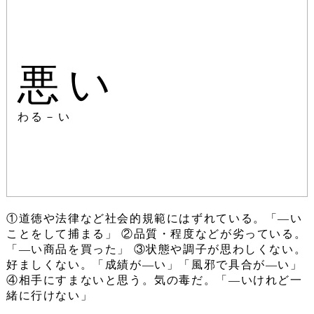
悪い
わる－い
①道徳や法律など社会的規範にはずれている。「―い
ことをして捕まる」 ②品質・程度などが劣っている。
「―い商品を買った」 ③状態や調子が思わしくない。
好ましくない。「成績が―い」「風邪で具合が―い」
④相手にすまないと思う。気の毒だ。「―いけれど一
緒に行けない」