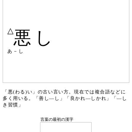
△
悪し
あ－し
「悪(わる)い」の古い言い方。現在では複合語などに
多く用いる。「善し―し」「良かれ―しかれ」「―し
き習慣」
言葉の最初の漢字