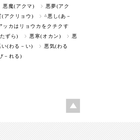
悪魔(アクマ)
悪夢(アク
△
霊(アクリョウ)
悪し(あ－
アッカはリョウカをクチクす
たずら)
悪寒(オカン)
悪
悪い(わる－い)
悪気(わる
び－れる)