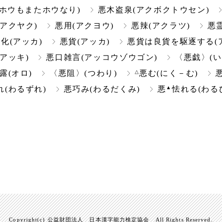
ホウもまたホウなり)
悪木盗泉(アクボクトウセン)
(アクヤク)
悪用(アクヨウ)
悪辣(アクラツ)
悪
化(アッカ)
悪貨(アッカ)
悪貨は良貨を駆逐する(
(アッキ)
悪口雑言(アッコウゾウゴン)
〈悪戯〉(い
△
露(オロ)
〈悪阻〉(つわり)
悪む(にく－む)
▲
れ(わるずれ)
悪巧み(わるだくみ)
悪
怯れる(わる
Copyright(c) 公益財団法人 日本漢字能力検定協会 All Rights Reserved.