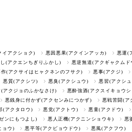
クイアクショク)
悪因悪果(アクインアッカ)
悪運(
し(アクエンちぎりふかし)
悪逆無道(アクギャクムド
作(アクサイはヒャクネンのフサク)
悪事(アクジ)
悪質(アクシツ)
悪臭(アクシュウ)
悪習(アクシュ
(アクジョのふかなさけ)
悪酔強酒(アクスイキョウシ
悪銭身に付かず(アクセンみにつかず)
悪戦苦闘(ア
郎(アクタロウ)
悪党(アクトウ)
悪童(アクドウ)
ゼンにもつよし)
悪人正機(アクニンショウキ)
悪
ヒョウ)
悪平等(アクビョウドウ)
悪風(アクフウ)