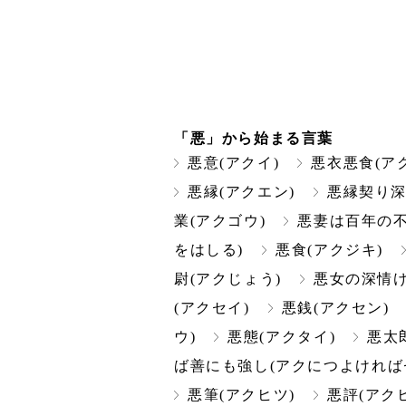
「悪」から始まる言葉
悪意(アクイ)
悪衣悪食(ア
悪縁(アクエン)
悪縁契り深
業(アクゴウ)
悪妻は百年の不
をはしる)
悪食(アクジキ)
尉(アクじょう)
悪女の深情け
(アクセイ)
悪銭(アクセン)
ウ)
悪態(アクタイ)
悪太
ば善にも強し(アクにつよければ
悪筆(アクヒツ)
悪評(アク