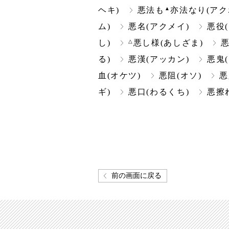
▲
ヘキ)
悪法も
亦法なり(アク
ム)
悪名(アクメイ)
悪役
△
し)
悪し様(あしざま)
悪
る)
悪漢(アッカン)
悪鬼
血(オケツ)
悪阻(オソ)
悪
ギ)
悪口(わるくち)
悪擦
前の画面に戻る