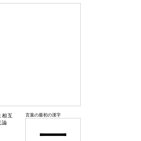
言葉の最初の漢字
は相互
元論