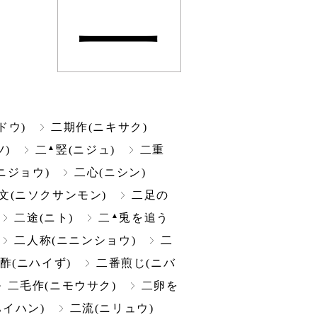
二
ドウ)
二期作(ニキサク)
▲
)
二
竪(ニジュ)
二重
ニジョウ)
二心(ニシン)
文(ニソクサンモン)
二足の
▲
二途(ニト)
二
兎を追う
二人称(ニニンショウ)
二
酢(ニハイず)
二番煎じ(ニバ
二毛作(ニモウサク)
二卵を
イハン)
二流(ニリュウ)