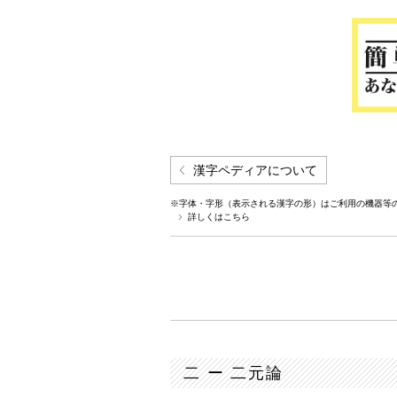
漢字ペディアについて
※字体・字形（表示される漢字の形）はご利用の機器等
詳しくはこちら
二 ー 二元論