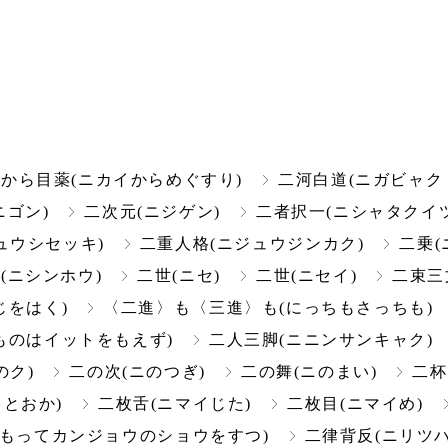
から目薬(ニカイからめぐすり)
二河白道(ニガビャク
ニゴン)
二次元(ニジゲン)
二者択一(ニシャタクイツ
ュウシセッキ)
二重人格(ニジュウジンカク)
二乗(
(ニシンホウ)
二世(ニセ)
二世(ニセイ)
二束三
じをはく)
〈二進〉も〈三進〉も(にっちもさっちも)
ものはイットをもえず)
二人三脚(ニニンサンキャク)
のク)
二の次(ニのつぎ)
二の舞(ニのまい)
二杯
とおか)
二枚舌(ニマイじた)
二枚目(ニマイめ)
をもってカンジョウのショウをすつ)
二律背反(ニリツハ