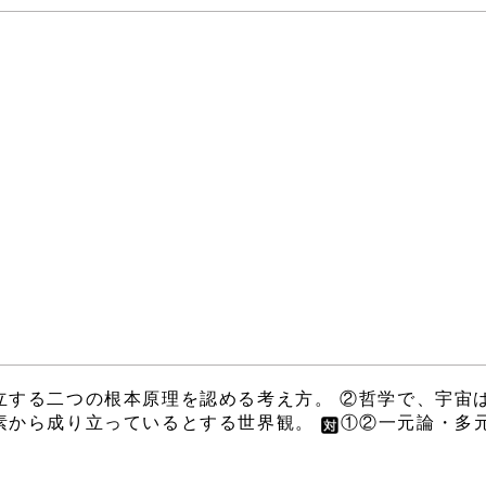
立する二つの根本原理を認める考え方。 ②哲学で、宇宙
素から成り立っているとする世界観。
①②一元論・多