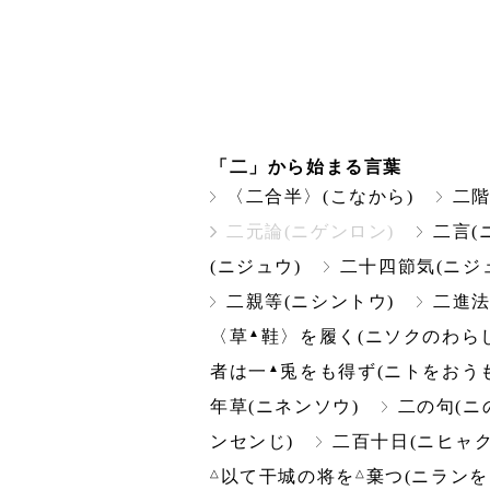
「二」から始まる言葉
〈二合半〉(こなから)
二階
二元論(ニゲンロン)
二言(
(ニジュウ)
二十四節気(ニジ
二親等(ニシントウ)
二進法
▲
〈草
鞋〉を履く(ニソクのわら
▲
者は一
兎をも得ず(ニトをおう
年草(ニネンソウ)
二の句(ニ
ンセンじ)
二百十日(ニヒャク
△
△
以て干城の将を
棄つ(ニラン