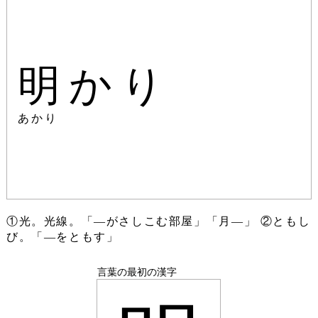
明かり
あかり
①光。光線。「―がさしこむ部屋」「月―」 ②ともし
び。「―をともす」
言葉の最初の漢字