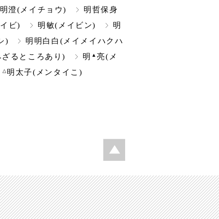
明澄(メイチョウ)
明哲保身
メイビ)
明敏(メイビン)
明
シ)
明明白白(メイメイハクハ
▲
みざるところあり)
明
亮(メ
△
明太子(メンタイこ)