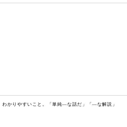
、わかりやすいこと。「単純―な話だ」「―な解説」