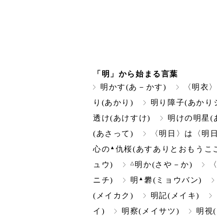
「明」から始まる言葉
明かす(あ－かす)
〈明衣〉
り(あかり)
明り障子(あかり
透け(あけすけ)
明けの明星(
(あさって)
〈明日〉は〈明日
▲
心の
仇桜(あすありとおもうこ
△
ュウ)
明か(さや－か)
▲
ニチ)
明
礬(ミョウバン)
(メイカク)
明記(メイキ)
イ)
明察(メイサツ)
明視