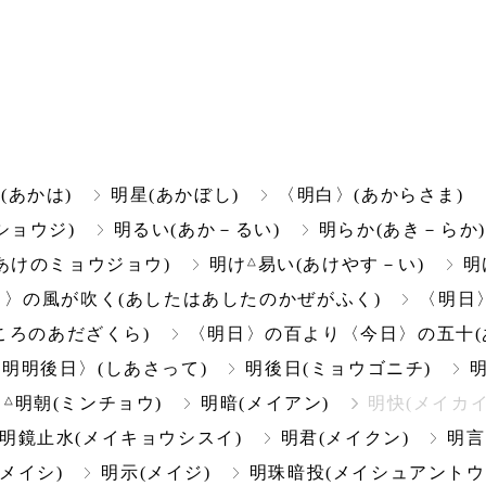
(あかは)
明星(あかぼし)
〈明白〉(あからさま)
ショウジ)
明るい(あか－るい)
明らか(あき－らか)
△
あけのミョウジョウ)
明け
易い(あけやす－い)
明
〉の風が吹く(あしたはあしたのかぜがふく)
〈明日〉
ころのあだざくら)
〈明日〉の百より〈今日〉の五十
〈明明後日〉(しあさって)
明後日(ミョウゴニチ)
△
明朝(ミンチョウ)
明暗(メイアン)
明快(メイカイ
明鏡止水(メイキョウシスイ)
明君(メイクン)
明言
(メイシ)
明示(メイジ)
明珠暗投(メイシュアントウ