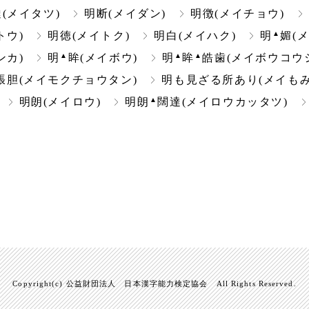
(メイタツ)
明断(メイダン)
明徴(メイチョウ)
▲
トウ)
明徳(メイトク)
明白(メイハク)
明
媚(
▲
▲
▲
ンカ)
明
眸(メイボウ)
明
眸
皓歯(メイボウコウ
張胆(メイモクチョウタン)
明も見ざる所あり(メイも
▲
明朗(メイロウ)
明朗
闊達(メイロウカッタツ)
Copyright(c) 公益財団法人 日本漢字能力検定協会 All Rights Reserved.