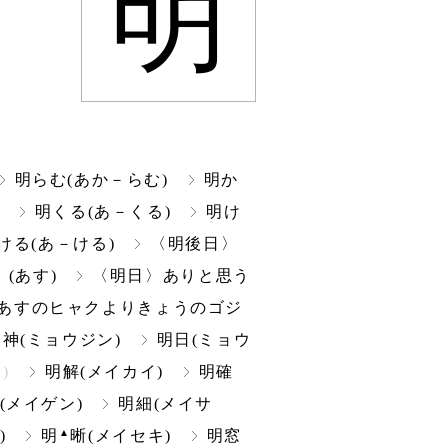
明
明らむ(あか－らむ)
明か
明くる(あ－くる)
明け
ける(あ－ける)
〈明後日〉
(あす)
〈明日〉ありと思う
(あすのヒャクよりきょうのゴジ
明神(ミョウジン)
明日(ミョウ
)
明解(メイカイ)
明確
(メイゲン)
明細(メイサ
▲
)
明
晰(メイセキ)
明窓