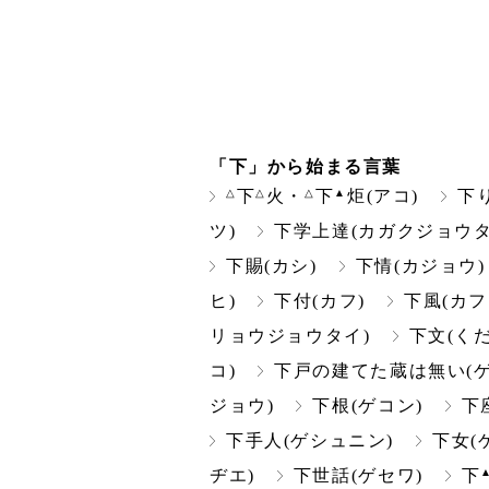
「下」から始まる言葉
△
△
△
▲
下
火・
下
炬(アコ)
下
ツ)
下学上達(カガクジョウタ
下賜(カシ)
下情(カジョウ)
ヒ)
下付(カフ)
下風(カフ
リョウジョウタイ)
下文(く
コ)
下戸の建てた蔵は無い(
ジョウ)
下根(ゲコン)
下
下手人(ゲシュニン)
下女(
ヂエ)
下世話(ゲセワ)
下