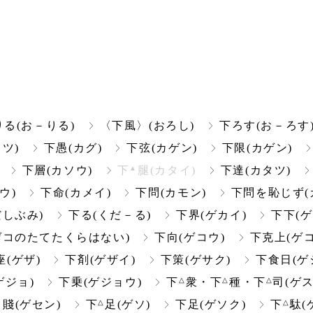
りる(お－りる)
〈下風〉(おろし)
下ろす(お－ろす
ツ)
下愚(カグ)
下弦(カゲン)
下限(カゲン)
▲
下層(カソウ)
下
腿(カタイ)
下達(カタツ)
ウ)
下命(カメイ)
下問(カモン)
下問を恥じず(
だしぶみ)
下る(くだ－る)
下界(ゲカイ)
下下(ゲ
ゲコのたてたくらはない)
下向(ゲコウ)
下克上(ゲ
座(ゲザ)
下剤(ゲザイ)
下策(ゲサク)
下食日(ゲ
△
△
△
ゲジョ)
下乗(ゲジョウ)
下
衆・下
種・下
司(ゲス
▲
△
△
賤(ゲセン)
下
足(ゲソ)
下足(ゲソク)
下
駄(