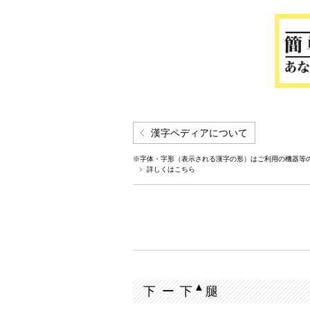
漢字ペディアについて
※字体・字形（表示される漢字の形）はご利用の機器等
詳しくはこちら
▲
下 ー 下
腿