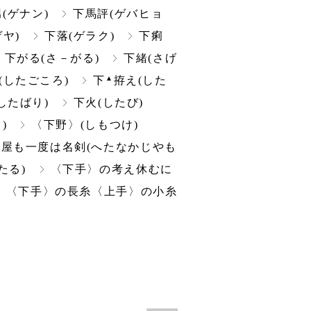
(ゲナン)
下馬評(ゲバヒョ
ゲヤ)
下落(ゲラク)
下痢
下がる(さ－がる)
下緒(さげ
▲
(したごころ)
下
拵え(した
したばり)
下火(したび)
)
〈下野〉(しもつけ)
屋も一度は名剣(へたなかじやも
たる)
〈下手〉の考え休むに
〈下手〉の長糸〈上手〉の小糸