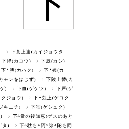
下
)
下意上達(カイジョウタ
下降(カコウ)
下肢(カシ)
▲
▲
下
膊(カハク)
下
婢(カ
カモンをはじず)
下陵上替(カ
ゲ)
下血(ゲケツ)
下戸(ゲ
▲
コクジョウ)
下
剋上(ゲコク
ジキニチ)
下宿(ゲシュク)
△
)
下
衆の後知恵(ゲスのあと
△
▲
△
▲
ゲタ)
下
駄も
阿
弥
陀も同