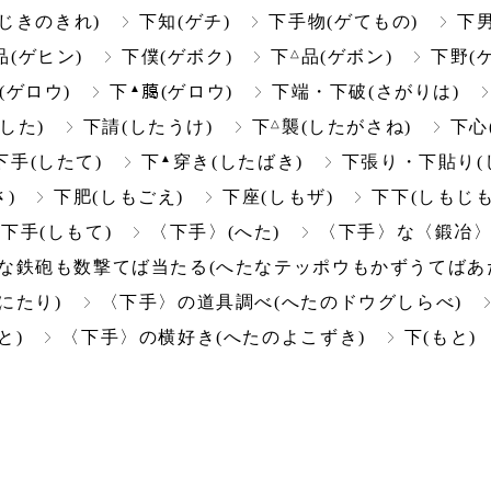
じきのきれ)
下知(ゲチ)
下手物(ゲてもの)
下男
△
品(ゲヒン)
下僕(ゲボク)
下
品(ゲボン)
下野(
▲
(ゲロウ)
下
﨟(ゲロウ)
下端・下破(さがりは)
△
(した)
下請(したうけ)
下
襲(したがさね)
下心
▲
下手(したて)
下
穿き(したばき)
下張り・下貼り(
)
下肥(しもごえ)
下座(しもザ)
下下(しもじも
下手(しもて)
〈下手〉(へた)
〈下手〉な〈鍛冶〉
な鉄砲も数撃てば当たる(へたなテッポウもかずうてばあ
にたり)
〈下手〉の道具調べ(へたのドウグしらべ)
と)
〈下手〉の横好き(へたのよこずき)
下(もと)