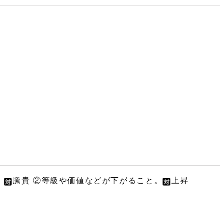
。
騰貴 ②等級や価値などが下がること。
上昇