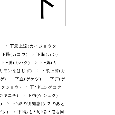
下
)
下意上達(カイジョウタ
下降(カコウ)
下肢(カシ)
▲
▲
下
膊(カハク)
下
婢(カ
カモンをはじず)
下陵上替(カ
ゲ)
下血(ゲケツ)
下戸(ゲ
▲
コクジョウ)
下
剋上(ゲコク
ジキニチ)
下宿(ゲシュク)
△
)
下
衆の後知恵(ゲスのあと
△
▲
△
▲
ゲタ)
下
駄も
阿
弥
陀も同