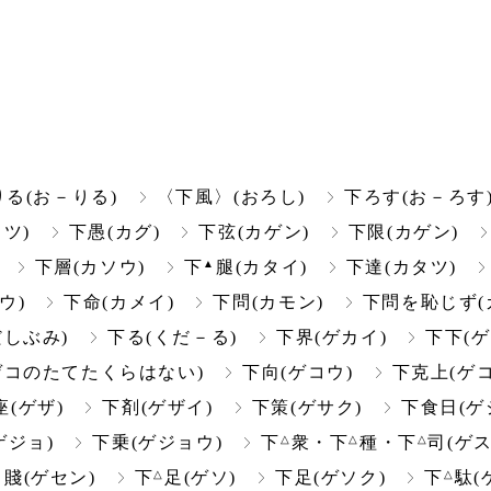
りる(お－りる)
〈下風〉(おろし)
下ろす(お－ろす
ツ)
下愚(カグ)
下弦(カゲン)
下限(カゲン)
▲
下層(カソウ)
下
腿(カタイ)
下達(カタツ)
ウ)
下命(カメイ)
下問(カモン)
下問を恥じず(
だしぶみ)
下る(くだ－る)
下界(ゲカイ)
下下(ゲ
ゲコのたてたくらはない)
下向(ゲコウ)
下克上(ゲ
座(ゲザ)
下剤(ゲザイ)
下策(ゲサク)
下食日(ゲ
△
△
△
ゲジョ)
下乗(ゲジョウ)
下
衆・下
種・下
司(ゲス
▲
△
△
賤(ゲセン)
下
足(ゲソ)
下足(ゲソク)
下
駄(