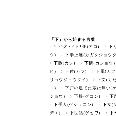
「下」から始まる言葉
△
△
△
▲
下
火・
下
炬(アコ)
下
ツ)
下学上達(カガクジョウタ
下賜(カシ)
下情(カジョウ)
ヒ)
下付(カフ)
下風(カフ
リョウジョウタイ)
下文(く
コ)
下戸の建てた蔵は無い(
ジョウ)
下根(ゲコン)
下
下手人(ゲシュニン)
下女(
ヂエ)
下世話(ゲセワ)
下