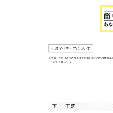
漢字ペディアについて
※字体・字形（表示される漢字の形）はご利用の機器等
詳しくはこちら
下 ー 下落