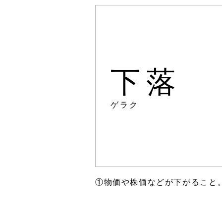
下落
ゲラク
①物価や株価などが下がること