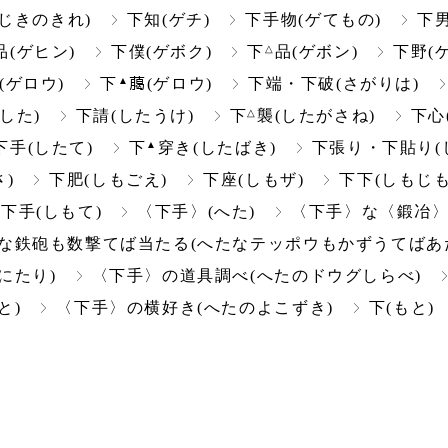
じきのきれ)
下知(ゲチ)
下手物(ゲてもの)
下男
△
品(ゲヒン)
下僕(ゲボク)
下
品(ゲボン)
下野(
▲
(ゲロウ)
下
﨟(ゲロウ)
下端・下破(さがりは)
△
(した)
下請(したうけ)
下
襲(したがさね)
下心
▲
下手(したて)
下
穿き(したばき)
下張り・下貼り(
)
下肥(しもごえ)
下座(しもザ)
下下(しもじも
下手(しもて)
〈下手〉(へた)
〈下手〉な〈鍛冶〉
な鉄砲も数撃てば当たる(へたなテッポウもかずうてばあ
にたり)
〈下手〉の道具調べ(へたのドウグしらべ)
と)
〈下手〉の横好き(へたのよこずき)
下(もと)