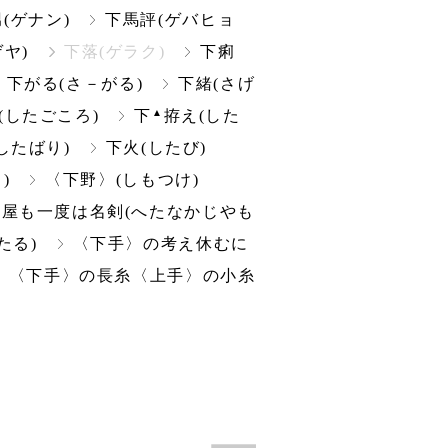
(ゲナン)
下馬評(ゲバヒョ
ゲヤ)
下落(ゲラク)
下痢
下がる(さ－がる)
下緒(さげ
▲
(したごころ)
下
拵え(した
したばり)
下火(したび)
)
〈下野〉(しもつけ)
屋も一度は名剣(へたなかじやも
たる)
〈下手〉の考え休むに
〈下手〉の長糸〈上手〉の小糸