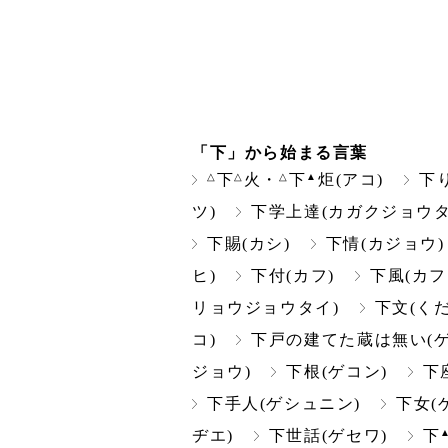
「下」から始まる言葉
△
△
△
▲
下
火・
下
炬(アコ)
下
ツ)
下学上達(カガクジョウタ
下賜(カシ)
下情(カジョウ)
ヒ)
下付(カフ)
下風(カフ
リョウジョウタイ)
下文(く
コ)
下戸の建てた蔵は無い(
ジョウ)
下根(ゲコン)
下
下手人(ゲシュニン)
下女(
ヂエ)
下世話(ゲセワ)
下