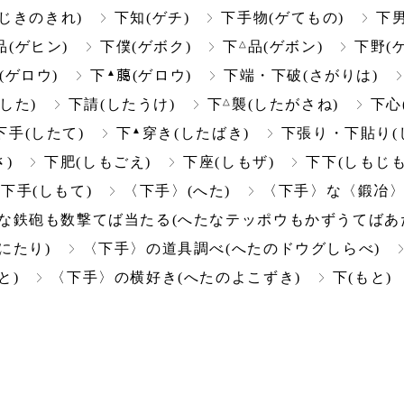
じきのきれ)
下知(ゲチ)
下手物(ゲてもの)
下男
△
品(ゲヒン)
下僕(ゲボク)
下
品(ゲボン)
下野(
▲
(ゲロウ)
下
﨟(ゲロウ)
下端・下破(さがりは)
△
(した)
下請(したうけ)
下
襲(したがさね)
下心
▲
下手(したて)
下
穿き(したばき)
下張り・下貼り(
)
下肥(しもごえ)
下座(しもザ)
下下(しもじも
下手(しもて)
〈下手〉(へた)
〈下手〉な〈鍛冶〉
な鉄砲も数撃てば当たる(へたなテッポウもかずうてばあ
にたり)
〈下手〉の道具調べ(へたのドウグしらべ)
と)
〈下手〉の横好き(へたのよこずき)
下(もと)