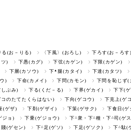
りる(お－りる)
〈下風〉(おろし)
下ろす(お－ろす
ツ)
下愚(カグ)
下弦(カゲン)
下限(カゲン)
▲
下層(カソウ)
下
腿(カタイ)
下達(カタツ)
ウ)
下命(カメイ)
下問(カモン)
下問を恥じず(
だしぶみ)
下る(くだ－る)
下界(ゲカイ)
下下(ゲ
ゲコのたてたくらはない)
下向(ゲコウ)
下克上(ゲ
座(ゲザ)
下剤(ゲザイ)
下策(ゲサク)
下食日(ゲ
△
△
△
ゲジョ)
下乗(ゲジョウ)
下
衆・下
種・下
司(ゲス
▲
△
△
賤(ゲセン)
下
足(ゲソ)
下足(ゲソク)
下
駄(