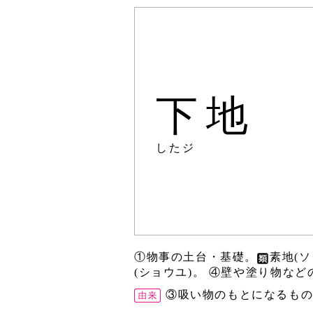
下地
したジ
①物事の土台・基礎。
素地(
(ショウユ)。 ④壁や塗り物など
③吸い物のもとになるも