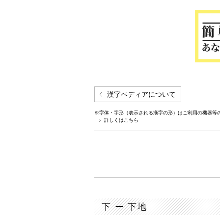
漢字ペディアについて
※字体・字形（表示される漢字の形）はご利用の機器等
詳しくはこちら
下 ー 下地