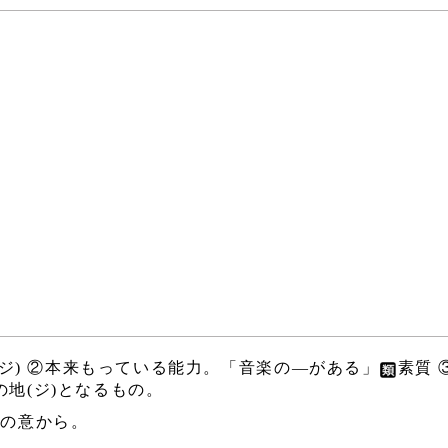
ソジ) ②本来もっている能力。「音楽の―がある」
素質 
の地(ジ)となるもの。
のの意から。