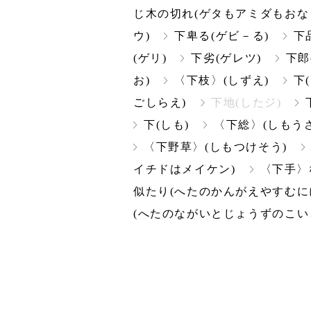
じ木の切れ(ゲタもアミダもおな
ウ)
下卑る(ゲビ－る)
下
(ゲリ)
下劣(ゲレツ)
下郎
お)
〈下枝〉(しずえ)
下
ごしらえ)
下地(したジ)
下(しも)
〈下総〉(しもうさ
〈下野草〉(しもつけそう)
イチドはメイケン)
〈下手〉
似たり(へたのかんがえやすむに
(へたのながいとじょうずのこい