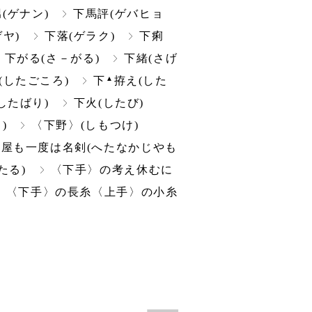
(ゲナン)
下馬評(ゲバヒョ
ゲヤ)
下落(ゲラク)
下痢
下がる(さ－がる)
下緒(さげ
▲
(したごころ)
下
拵え(した
したばり)
下火(したび)
)
〈下野〉(しもつけ)
屋も一度は名剣(へたなかじやも
たる)
〈下手〉の考え休むに
〈下手〉の長糸〈上手〉の小糸