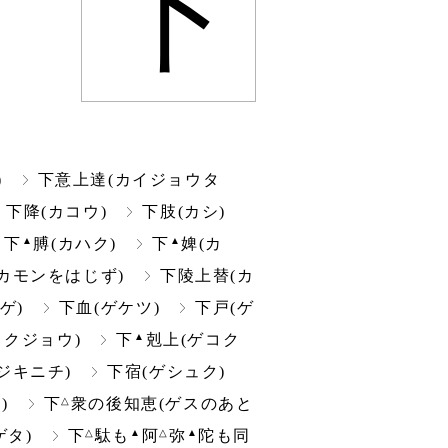
下
)
下意上達(カイジョウタ
下降(カコウ)
下肢(カシ)
▲
▲
下
膊(カハク)
下
婢(カ
カモンをはじず)
下陵上替(カ
ゲ)
下血(ゲケツ)
下戸(ゲ
▲
コクジョウ)
下
剋上(ゲコク
ジキニチ)
下宿(ゲシュク)
△
)
下
衆の後知恵(ゲスのあと
△
▲
△
▲
ゲタ)
下
駄も
阿
弥
陀も同