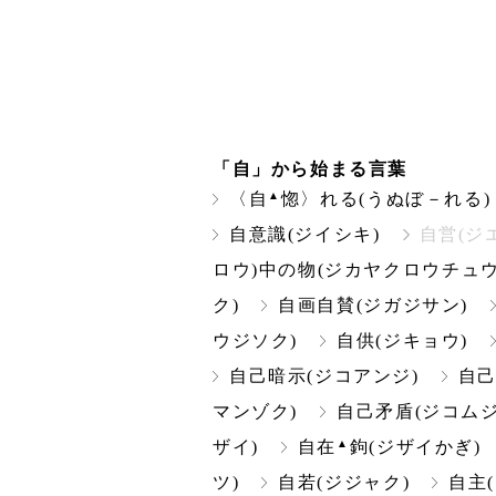
「自」から始まる言葉
▲
〈自
惚〉れる(うぬぼ－れる)
自意識(ジイシキ)
自営(ジ
ロウ)中の物(ジカヤクロウチュウ
ク)
自画自賛(ジガジサン)
ウジソク)
自供(ジキョウ)
自己暗示(ジコアンジ)
自己
マンゾク)
自己矛盾(ジコムジ
▲
ザイ)
自在
鉤(ジザイかぎ)
ツ)
自若(ジジャク)
自主