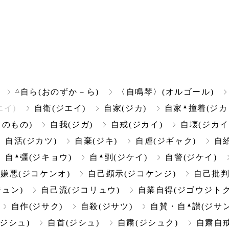
△
自ら(おのずか－ら)
〈自鳴琴〉(オルゴール)
▲
エイ)
自衛(ジエイ)
自家(ジカ)
自家
撞着(ジカ
のもの)
自我(ジガ)
自戒(ジカイ)
自壊(ジカイ
自活(ジカツ)
自棄(ジキ)
自虐(ジギャク)
自
▲
▲
自
彊(ジキョウ)
自
剄(ジケイ)
自警(ジケイ)
嫌悪(ジコケンオ)
自己顕示(ジコケンジ)
自己批判
ュン)
自己流(ジコリュウ)
自業自得(ジゴウジトク
▲
自作(ジサク)
自殺(ジサツ)
自賛・自
讃(ジサン
(ジシュ)
自首(ジシュ)
自粛(ジシュク)
自粛自戒