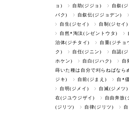
ョ)
自助(ジジョ)
自叙(ジ
バク)
自叙伝(ジジョデン)
自生(ジセイ)
自制(ジセイ)
▲
自然
淘汰(シゼントウタ)
治体(ジチタイ)
自重(ジチョ
ク)
自任(ジニン)
自認(ジ
ホケン)
自白(ジハク)
自
蒔いた種は自分で刈らねばならぬ
▲
ジキ)
自前(ジまえ)
自
自明(ジメイ)
自滅(ジメツ)
在(ジユウジザイ)
自由奔放(
(ジリツ)
自律(ジリツ)
自