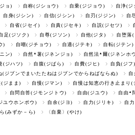
ジョ)
自称(ジショウ)
自乗(ジジョウ)
自浄(ジ
自身(ジシン)
自信(ジシン)
自刃(ジジン)
自尽
自省(ジセイ)
自責(ジセキ)
自説(ジセツ)
自足(ジソク)
自尊(ジソン)
自他(ジタ)
自堕落(
ウ)
自嘲(ジチョウ)
自適(ジテキ)
自転(ジテン)
▲
▲
ニン)
自然
薯(ジネンジョ)
自然法
爾(ジネンホウ
発(ジハツ)
自腹(ジばら)
自費(ジヒ)
自負(ジフ
(ジブンでまいたたねはジブンでからねばならぬ)
自
儘(ジまま)
自慢(ジマン)
自慢は知恵の行き止まり(
▲
自問自答(ジモンジトウ)
自由(ジユウ)
自由
ジユウホンポウ)
自余(ジヨ)
自力(ジリキ)
自力
ら(みずか－ら)
〈自棄〉(やけ)