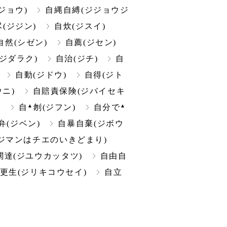
ジョウ)
自縄自縛(ジジョウジ
(ジジン)
自炊(ジスイ)
自然(シゼン)
自薦(ジセン)
ジダラク)
自治(ジチ)
自
自動(ジドウ)
自得(ジト
ニ)
自賠責保険(ジバイセキ
▲
▲
)
自
刎(ジフン)
自分で
弁(ジベン)
自暴自棄(ジボウ
ジマンはチエのいきどまり)
闊達(ジユウカッタツ)
自由自
更生(ジリキコウセイ)
自立