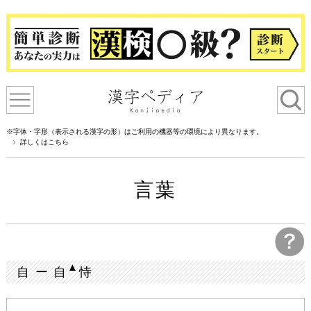
※字体・字形（表示される漢字の形）はご利用の機器等の環境により異なります。
詳しくはこちら
言葉
▲
自 ー 自
恃