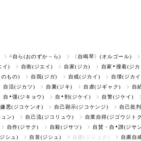
△
自ら(おのずか－ら)
〈自鳴琴〉(オルゴール)
▲
エイ)
自衛(ジエイ)
自家(ジカ)
自家
撞着(ジカ
のもの)
自我(ジガ)
自戒(ジカイ)
自壊(ジカイ
自活(ジカツ)
自棄(ジキ)
自虐(ジギャク)
自
▲
▲
自
彊(ジキョウ)
自
剄(ジケイ)
自警(ジケイ)
嫌悪(ジコケンオ)
自己顕示(ジコケンジ)
自己批判
ュン)
自己流(ジコリュウ)
自業自得(ジゴウジトク
▲
自作(ジサク)
自殺(ジサツ)
自賛・自
讃(ジサン
(ジシュ)
自首(ジシュ)
自粛(ジシュク)
自粛自戒