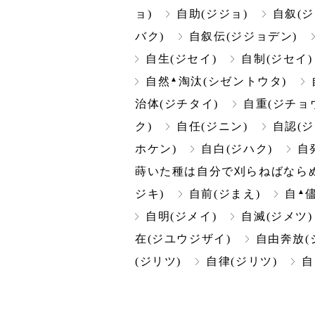
ョ)
自助(ジジョ)
自叙(ジ
バク)
自叙伝(ジジョデン)
自生(ジセイ)
自制(ジセイ)
▲
自然
淘汰(シゼントウタ)
治体(ジチタイ)
自重(ジチョ
ク)
自任(ジニン)
自認(ジ
ホケン)
自白(ジハク)
自
蒔いた種は自分で刈らねばならぬ
▲
ジキ)
自前(ジまえ)
自
自明(ジメイ)
自滅(ジメツ)
在(ジユウジザイ)
自由奔放(
(ジリツ)
自律(ジリツ)
自