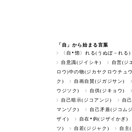
「自」から始まる言葉
▲
〈自
惚〉れる(うぬぼ－れる)
自意識(ジイシキ)
自営(ジ
ロウ)中の物(ジカヤクロウチュウ
ク)
自画自賛(ジガジサン)
ウジソク)
自供(ジキョウ)
自己暗示(ジコアンジ)
自己
マンゾク)
自己矛盾(ジコムジ
▲
ザイ)
自在
鉤(ジザイかぎ)
ツ)
自若(ジジャク)
自主