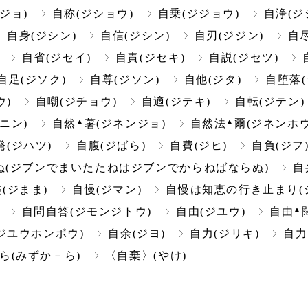
ジョ)
自称(ジショウ)
自乗(ジジョウ)
自浄(ジ
自身(ジシン)
自信(ジシン)
自刃(ジジン)
自尽
自省(ジセイ)
自責(ジセキ)
自説(ジセツ)
自足(ジソク)
自尊(ジソン)
自他(ジタ)
自堕落(
ウ)
自嘲(ジチョウ)
自適(ジテキ)
自転(ジテン)
▲
▲
ニン)
自然
薯(ジネンジョ)
自然法
爾(ジネンホウ
発(ジハツ)
自腹(ジばら)
自費(ジヒ)
自負(ジフ
(ジブンでまいたたねはジブンでからねばならぬ)
自
儘(ジまま)
自慢(ジマン)
自慢は知恵の行き止まり(
▲
自問自答(ジモンジトウ)
自由(ジユウ)
自由
ジユウホンポウ)
自余(ジヨ)
自力(ジリキ)
自力
ら(みずか－ら)
〈自棄〉(やけ)