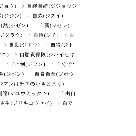
ジョウ)
自縄自縛(ジジョウジ
(ジジン)
自炊(ジスイ)
自然(シゼン)
自薦(ジセン)
ジダラク)
自治(ジチ)
自
自動(ジドウ)
自得(ジト
ニ)
自賠責保険(ジバイセキ
▲
▲
)
自
刎(ジフン)
自分で
弁(ジベン)
自暴自棄(ジボウ
ジマンはチエのいきどまり)
闊達(ジユウカッタツ)
自由自
更生(ジリキコウセイ)
自立