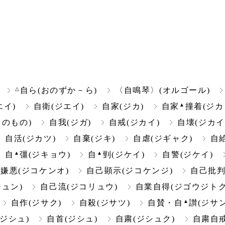
△
自ら(おのずか－ら)
〈自鳴琴〉(オルゴール)
▲
エイ)
自衛(ジエイ)
自家(ジカ)
自家
撞着(ジカ
のもの)
自我(ジガ)
自戒(ジカイ)
自壊(ジカイ
自活(ジカツ)
自棄(ジキ)
自虐(ジギャク)
自
▲
▲
自
彊(ジキョウ)
自
剄(ジケイ)
自警(ジケイ)
嫌悪(ジコケンオ)
自己顕示(ジコケンジ)
自己批判
ュン)
自己流(ジコリュウ)
自業自得(ジゴウジトク
▲
自作(ジサク)
自殺(ジサツ)
自賛・自
讃(ジサン
(ジシュ)
自首(ジシュ)
自粛(ジシュク)
自粛自戒