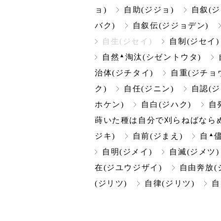
ョ)
自助(ジジョ)
自叙(ジ
バク)
自叙伝(ジジョデン)
自生(ジセイ)
自制(ジセイ)
▲
自然
淘汰(シゼントウタ)
治体(ジチタイ)
自重(ジチョ
ク)
自任(ジニン)
自認(ジ
ホケン)
自白(ジハク)
自
蒔いた種は自分で刈らねばならぬ
▲
ジキ)
自前(ジまえ)
自
自明(ジメイ)
自滅(ジメツ)
在(ジユウジザイ)
自由奔放(
(ジリツ)
自律(ジリツ)
自