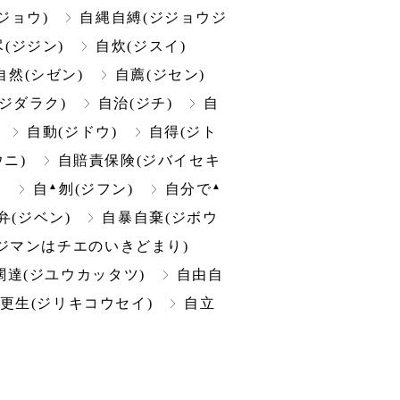
ジョウ)
自縄自縛(ジジョウジ
(ジジン)
自炊(ジスイ)
自然(シゼン)
自薦(ジセン)
ジダラク)
自治(ジチ)
自
自動(ジドウ)
自得(ジト
ニ)
自賠責保険(ジバイセキ
▲
▲
)
自
刎(ジフン)
自分で
弁(ジベン)
自暴自棄(ジボウ
ジマンはチエのいきどまり)
闊達(ジユウカッタツ)
自由自
更生(ジリキコウセイ)
自立