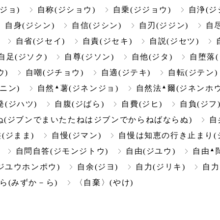
ジョ)
自称(ジショウ)
自乗(ジジョウ)
自浄(ジ
自身(ジシン)
自信(ジシン)
自刃(ジジン)
自尽
自省(ジセイ)
自責(ジセキ)
自説(ジセツ)
自足(ジソク)
自尊(ジソン)
自他(ジタ)
自堕落(
ウ)
自嘲(ジチョウ)
自適(ジテキ)
自転(ジテン)
▲
▲
ニン)
自然
薯(ジネンジョ)
自然法
爾(ジネンホウ
発(ジハツ)
自腹(ジばら)
自費(ジヒ)
自負(ジフ
(ジブンでまいたたねはジブンでからねばならぬ)
自
儘(ジまま)
自慢(ジマン)
自慢は知恵の行き止まり(
▲
自問自答(ジモンジトウ)
自由(ジユウ)
自由
ジユウホンポウ)
自余(ジヨ)
自力(ジリキ)
自力
ら(みずか－ら)
〈自棄〉(やけ)