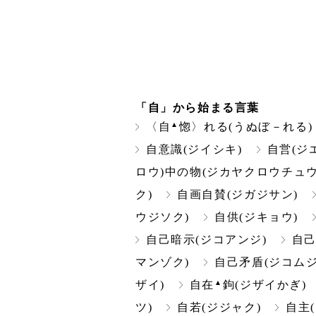
「自」から始まる言葉
▲
〈自
惚〉れる(うぬぼ－れる)
自意識(ジイシキ)
自営(ジ
ロウ)中の物(ジカヤクロウチュウ
ク)
自画自賛(ジガジサン)
ウジソク)
自供(ジキョウ)
自己暗示(ジコアンジ)
自己
マンゾク)
自己矛盾(ジコムジ
▲
ザイ)
自在
鉤(ジザイかぎ)
ツ)
自若(ジジャク)
自主