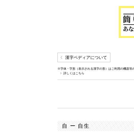
漢字ペディアについて
※字体・字形（表示される漢字の形）はご利用の機器等
詳しくはこちら
自 ー 自生