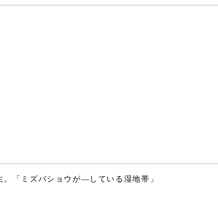
生。「ミズバショウが―している湿地帯」