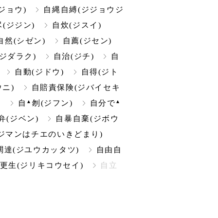
ジョウ)
自縄自縛(ジジョウジ
(ジジン)
自炊(ジスイ)
自然(シゼン)
自薦(ジセン)
ジダラク)
自治(ジチ)
自
自動(ジドウ)
自得(ジト
ニ)
自賠責保険(ジバイセキ
▲
▲
)
自
刎(ジフン)
自分で
弁(ジベン)
自暴自棄(ジボウ
ジマンはチエのいきどまり)
闊達(ジユウカッタツ)
自由自
更生(ジリキコウセイ)
自立