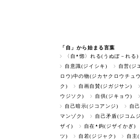
「自」から始まる言葉
▲
〈自
惚〉れる(うぬぼ－れる)
自意識(ジイシキ)
自営(ジ
ロウ)中の物(ジカヤクロウチュウ
ク)
自画自賛(ジガジサン)
ウジソク)
自供(ジキョウ)
自己暗示(ジコアンジ)
自己
マンゾク)
自己矛盾(ジコムジ
▲
ザイ)
自在
鉤(ジザイかぎ)
ツ)
自若(ジジャク)
自主