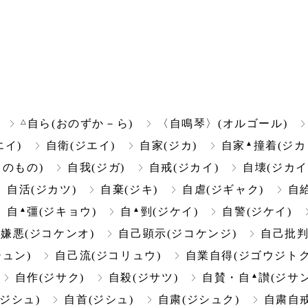
△
自ら(おのずか－ら)
〈自鳴琴〉(オルゴール)
▲
エイ)
自衛(ジエイ)
自家(ジカ)
自家
撞着(ジカ
のもの)
自我(ジガ)
自戒(ジカイ)
自壊(ジカイ
自活(ジカツ)
自棄(ジキ)
自虐(ジギャク)
自
▲
▲
自
彊(ジキョウ)
自
剄(ジケイ)
自警(ジケイ)
嫌悪(ジコケンオ)
自己顕示(ジコケンジ)
自己批判
ュン)
自己流(ジコリュウ)
自業自得(ジゴウジトク
▲
自作(ジサク)
自殺(ジサツ)
自賛・自
讃(ジサン
(ジシュ)
自首(ジシュ)
自粛(ジシュク)
自粛自戒