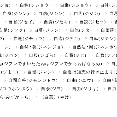
ジョ)
自称(ジショウ)
自乗(ジジョウ)
自浄(ジ
自身(ジシン)
自信(ジシン)
自刃(ジジン)
自尽
自省(ジセイ)
自責(ジセキ)
自説(ジセツ)
自足(ジソク)
自尊(ジソン)
自他(ジタ)
自堕落(
ウ)
自嘲(ジチョウ)
自適(ジテキ)
自転(ジテン)
▲
▲
ニン)
自然
薯(ジネンジョ)
自然法
爾(ジネンホウ
発(ジハツ)
自腹(ジばら)
自費(ジヒ)
自負(ジフ
(ジブンでまいたたねはジブンでからねばならぬ)
自
儘(ジまま)
自慢(ジマン)
自慢は知恵の行き止まり(
▲
自問自答(ジモンジトウ)
自由(ジユウ)
自由
ジユウホンポウ)
自余(ジヨ)
自力(ジリキ)
自力
ら(みずか－ら)
〈自棄〉(やけ)