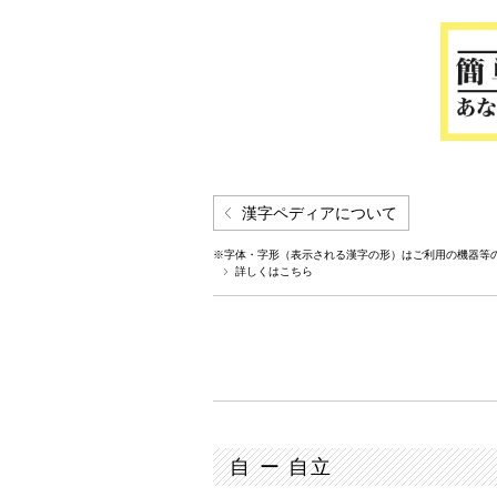
漢字ペディアについて
※字体・字形（表示される漢字の形）はご利用の機器等
詳しくはこちら
自 ー 自立