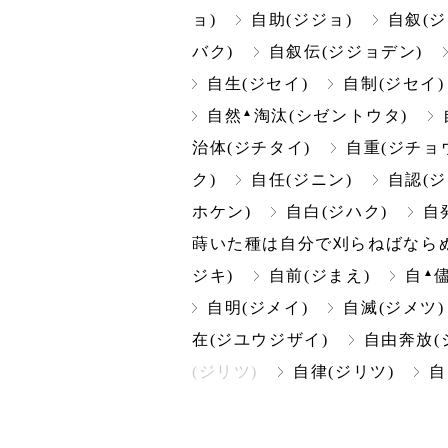
ョ)
自助(ジジョ)
自叙(ジ
バク)
自叙伝(ジジョデン)
自生(ジセイ)
自制(ジセイ)
▲
自然
淘汰(シゼントウタ)
治体(ジチタイ)
自重(ジチョ
ク)
自任(ジニン)
自認(ジ
ホケン)
自白(ジハク)
自
蒔いた種は自分で刈らねばならぬ
▲
ジキ)
自前(ジまえ)
自
自明(ジメイ)
自滅(ジメツ)
在(ジユウジザイ)
自由奔放(
(ジリツ)
自律(ジリツ)
自