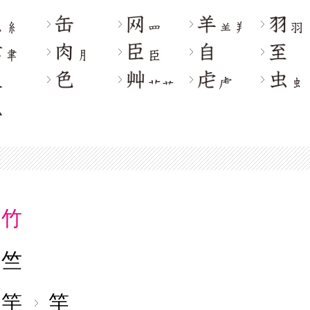
竹
竺
竽
竿