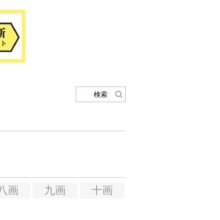
検索
八画
九画
十画