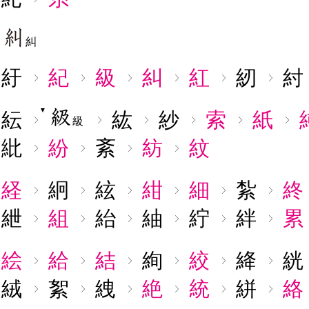
▼
糾
紆
紀
級
糾
紅
紉
紂
▼
紜
紘
紗
索
紙
級
紕
紛
紊
紡
紋
経
絅
絃
紺
細
紮
終
紲
組
紿
紬
紵
絆
累
絵
給
結
絢
絞
絳
絖
絨
絮
絏
絶
統
絣
絡