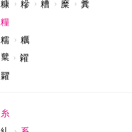
糠
糝
糟
糜
糞
糧
糯
糲
糴
糶
糸
糺
系