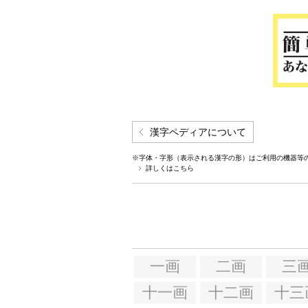
漢字ペディアについて
※字体・字形（表示される漢字の形）はご利用の機器等
詳しくはこちら
一画
二画
三
十一画
十二画
十三