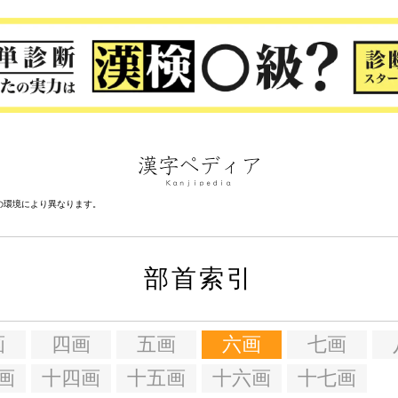
の環境により異なります。
部首索引
画
四画
五画
六画
七画
画
十四画
十五画
十六画
十七画