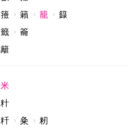
籡
籟
籠
籙
籤
籥
籬
米
籵
粁
粂
籾