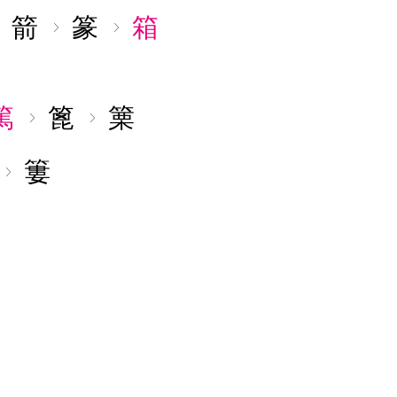
箭
篆
箱
篤
篦
篥
簍