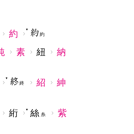
▼
約
約
純
素
紐
納
▼
紹
紳
終
絎
絲
紫
▼
糸