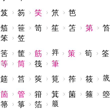
笈
笏
笑
笊
笆
笳
笹
笥
笙
笘
第
笞
笨
笠
筈
筐
筋
策
筍
筌
等
筒
筏
筆
筵
筥
筴
筧
筰
筱
箇
管
箝
箕
箘
箍
箜
箒
箏
箔