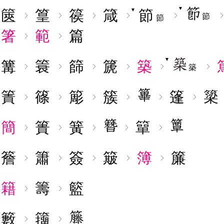
▼
篋
篁
篌
箴
節
▼
節
節
箸
範
篇
▼
篝
簑
篩
篪
築
築
簀
篠
簓
簇
篷
簗
簡
簣
簧
簞
簷
簫
簽
簸
簿
簾
籍
籌
籃
籔
籒