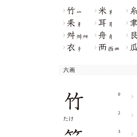
六画
0
2
たけ
3