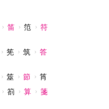
笛
笵
符
筅
筑
答
筮
節
筲
箚
算
箋