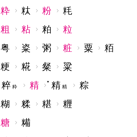
粋
粏
粉
粍
粗
粘
粕
粒
粤
粢
粥
粧
粟
粨
粳
糀
粲
粱
粹
精
精
粽
▼
▼
粋
精
糊
糅
糂
糎
糖
糒