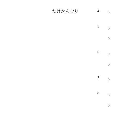
たけかんむり
4
5
6
7
8