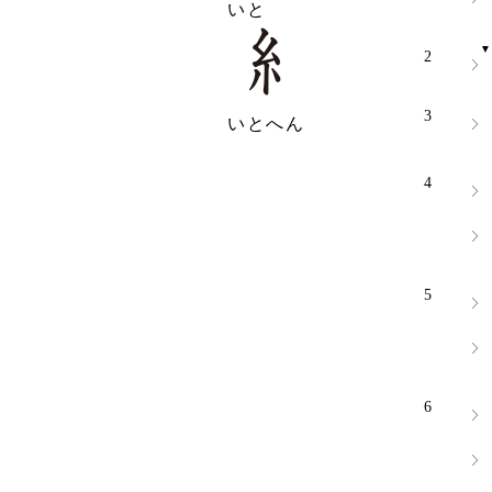
いと
2
3
いとへん
4
5
6