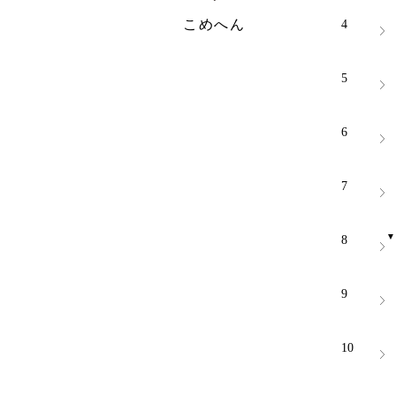
こめへん
4
5
6
7
8
9
10